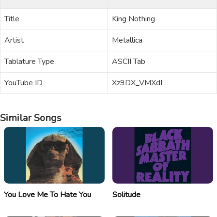
Title
King Nothing
Artist
Metallica
Tablature Type
ASCII Tab
YouTube ID
Xz9DX_VMXdI
Similar Songs
You Love Me To Hate You
Solitude