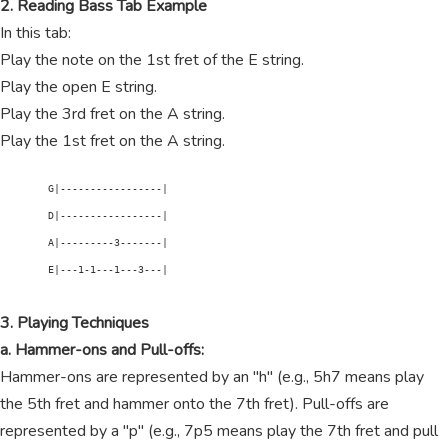
2. Reading Bass Tab Example
In this tab:
Play the note on the 1st fret of the E string.
Play the open E string.
Play the 3rd fret on the A string.
Play the 1st fret on the A string.
        G|-----------------|

        D|-----------------|

        A|---------3-------|

        E|---1-1---1---3---|

3. Playing Techniques
a. Hammer-ons and Pull-offs:
Hammer-ons are represented by an "h" (e.g., 5h7 means play
the 5th fret and hammer onto the 7th fret). Pull-offs are
represented by a "p" (e.g., 7p5 means play the 7th fret and pull