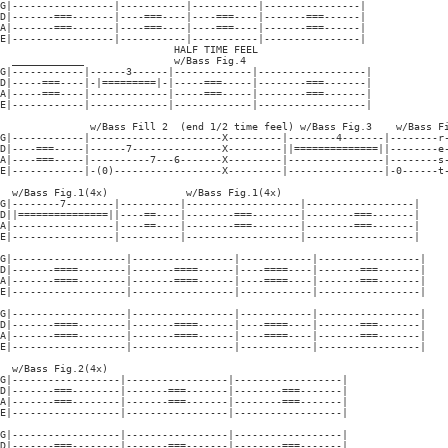
G|-----------------|-----------|-----------|----------------|

D|-------===-------|----===----|----===----|-------===------|

A|-------===-------|----===----|----===----|-------===------|

E|-----------------|-----------|-----------|----------------|

                             HALF TIME FEEL

  ____________               w/Bass Fig.4

G|------------|------3------|-------------|------------------|

D|-----===----|-|=========|-|-----===-----|--------===-------|

A|-----===----|-------------|-----===-----|--------===-------|

E|------------|-------------|-------------|------------------|

               w/Bass Fill 2  (end 1/2 time feel) w/Bass Fig.3    w/Bass Fi
G|------------|----------------------X---------|--------4-------|--------r-
D|----===-----|------7---------------X---------||==============||--------e-
A|----===-----|----------7---6-------X---------|----------------|--------s-
E|------------|-(0)------------------X---------|----------------|-0------t-
  w/Bass Fig.1(4x)             w/Bass Fig.1(4x)

G|--------7--------|----------|-------------------|------------------|

D||===============||----==----|--------===--------|--------===-------|

A|-----------------|----==----|--------===--------|--------===-------|

E|-----------------|----------|-------------------|------------------|

G|-------------------|-----------------|------------|-----------------|

D|-------====--------|-------====------|----====----|-------===-------|

A|-------====--------|-------====------|----====----|-------===-------|

E|-------------------|-----------------|------------|-----------------|

G|-------------------|-----------------|------------|-----------------|

D|-------====--------|-------====------|----====----|-------===-------|

A|-------====--------|-------====------|----====----|-------===-------|

E|-------------------|-----------------|------------|-----------------|

  w/Bass Fig.2(4x)

G|------------------|-----------------|------------------|

D|-------===--------|-------===-------|--------===-------|

A|-------===--------|-------===-------|--------===-------|

E|------------------|-----------------|------------------|

G|------------------|-----------------|------------------|

D|-------===--------|-------===-------|--------===-------|
