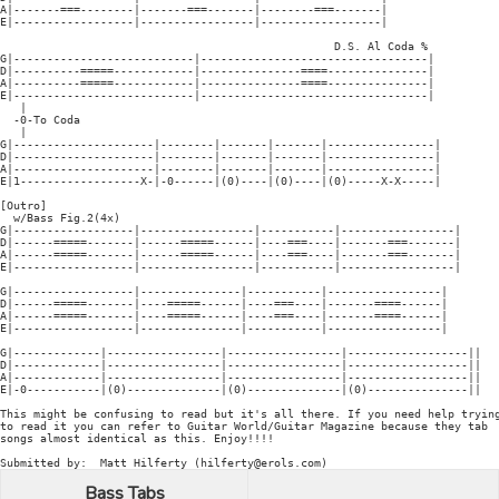
A|-------===--------|-------===-------|--------===-------|

E|------------------|-----------------|------------------|

                                                  D.S. Al Coda %

G|---------------------------|----------------------------------|

D|----------=====------------|---------------====---------------|

A|----------=====------------|---------------====---------------|

E|---------------------------|----------------------------------|

   |

  -0-To Coda

   |

G|---------------------|--------|-------|-------|----------------|

D|---------------------|--------|-------|-------|----------------|

A|---------------------|--------|-------|-------|----------------|

E|1------------------X-|-0------|(0)----|(0)----|(0)-----X-X-----|

[Outro]

  w/Bass Fig.2(4x)

G|------------------|-----------------|-----------|-----------------|

D|------=====-------|------=====------|----===----|-------===-------|

A|------=====-------|------=====------|----===----|-------===-------|

E|------------------|-----------------|-----------|-----------------|

G|------------------|---------------|-----------|-----------------|

D|------=====-------|----=====------|----===----|-------====------|

A|------=====-------|----=====------|----===----|-------====------|

E|------------------|---------------|-----------|-----------------|

G|-------------|-----------------|-----------------|------------------||

D|-------------|-----------------|-----------------|------------------||

A|-------------|-----------------|-----------------|------------------||

E|-0-----------|(0)--------------|(0)--------------|(0)---------------||

This might be confusing to read but it's all there. If you need help trying
to read it you can refer to Guitar World/Guitar Magazine because they tab

songs almost identical as this. Enjoy!!!!

Submitted by:  Matt Hilferty (hilferty@erols.com)
Bass Tabs