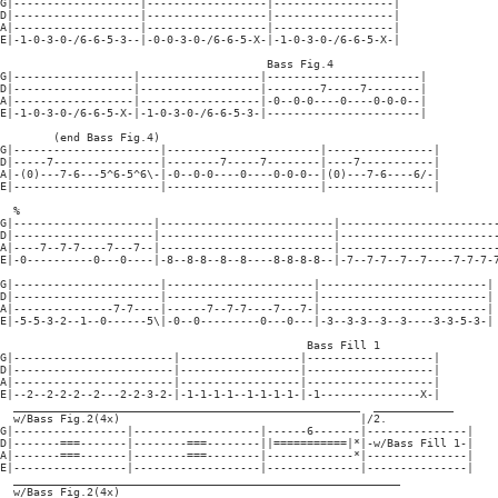
G|-------------------|------------------|------------------|

D|-------------------|------------------|------------------|

A|-------------------|------------------|------------------|

E|-1-0-3-0-/6-6-5-3--|-0-0-3-0-/6-6-5-X-|-1-0-3-0-/6-6-5-X-|

                                        Bass Fig.4

G|------------------|------------------|-----------------------|

D|------------------|------------------|--------7-----7--------|

A|------------------|------------------|-0--0-0----0----0-0-0--|

E|-1-0-3-0-/6-6-5-X-|-1-0-3-0-/6-6-5-3-|-----------------------|

        (end Bass Fig.4)

G|----------------------|-----------------------|----------------|

D|-----7----------------|--------7-----7--------|----7-----------|

A|-(0)---7-6---5^6-5^6\-|-0--0-0----0----0-0-0--|(0)---7-6----6/-|

E|----------------------|-----------------------|----------------|

  %

G|---------------------|--------------------------|------------------------
D|---------------------|--------------------------|------------------------
A|----7--7-7----7---7--|--------------------------|------------------------
E|-0----------0---0----|-8--8-8--8--8----8-8-8-8--|-7--7-7--7--7----7-7-7-7
G|----------------------|----------------------|-------------------------|

D|----------------------|----------------------|-------------------------|

A|---------------7-7----|------7--7-7----7---7-|-------------------------|

E|-5-5-3-2--1--0------5\|-0--0---------0---0---|-3--3-3--3--3----3-3-5-3-|

                                              Bass Fill 1

G|------------------------|------------------|-------------------|

D|------------------------|------------------|-------------------|

A|------------------------|------------------|-------------------|

E|--2--2-2-2--2---2-2-3-2-|-1-1-1-1--1-1-1-1-|-1---------------X-|

  ____________________________________________________  ____________

  w/Bass Fig.2(4x)                                    |/2.

G|-----------------|-------------------|------6-------|---------------|

D|-------===-------|--------===--------||===========|*|-w/Bass Fill 1-|

A|-------===-------|--------===--------|-------------*|---------------|

E|-----------------|-------------------|--------------|---------------|

  __________________________________________________________

  w/Bass Fig.2(4x)
