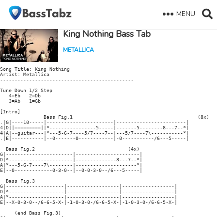
MENU
King Nothing Bass Tab
METALLICA
Song Title: King Nothing

Artist: Metallica

----------------------------------------------

Tune Down 1/2 Step

   4=Eb   2=Db

   3=Ab   1=Gb

[Intro]

               Bass Fig.1                                           (8x)

.|G|----10-----|-----------------------|------------------------|

4|D||=========||*----------------5-----|-------5--------8---7--*|

4|A|--guitar---|*---5-6-7----5/7----7--|---5/7----7\-----------*|

.|E|-----------|--0-------0------------|-0-----------/6---5-----|

  Bass Fig.2                                (4x)

G|-----------------------|----------------------|

D|*----------------------|--------------8---7--*|

A|*---5-6-7----7\--------|---------------------*|

E|--0-------------0-3-0--|--0-0-3-0--/6---5-----|

  Bass Fig.3

G|--------------------|------------------|------------------|

D|*-------------------|------------------|------------------|

A|*-------------------|------------------|------------------|

E|--X-0-3-0--/6-6-5-X-|-1-0-3-0-/6-6-5-X-|-1-0-3-0-/6-6-5-X-|

     (end Bass Fig.3)
