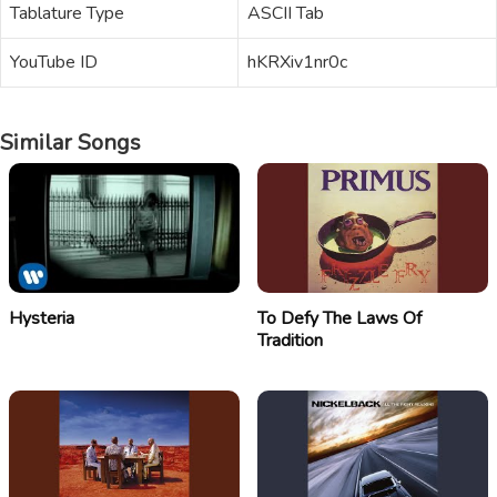
Tablature Type
ASCII Tab
YouTube ID
hKRXiv1nr0c
Similar Songs
Hysteria
To Defy The Laws Of
Tradition