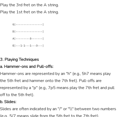
Play the 3rd fret on the A string.
Play the 1st fret on the A string.
        G|-----------------|

        D|-----------------|

        A|---------3-------|

        E|---1-1---1---3---|

3. Playing Techniques
a. Hammer-ons and Pull-offs:
Hammer-ons are represented by an "h" (e.g., 5h7 means play
the 5th fret and hammer onto the 7th fret). Pull-offs are
represented by a "p" (e.g., 7p5 means play the 7th fret and pull
off to the 5th fret).
b. Slides:
Slides are often indicated by an "/" or "\\" between two numbers
(e.g., 5/7 means slide from the 5th fret to the 7th fret).