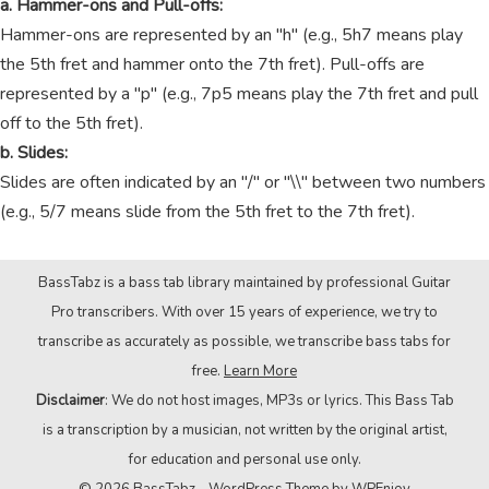
a. Hammer-ons and Pull-offs:
Hammer-ons are represented by an "h" (e.g., 5h7 means play
the 5th fret and hammer onto the 7th fret). Pull-offs are
represented by a "p" (e.g., 7p5 means play the 7th fret and pull
off to the 5th fret).
b. Slides:
Slides are often indicated by an "/" or "\\" between two numbers
(e.g., 5/7 means slide from the 5th fret to the 7th fret).
BassTabz is a bass tab library maintained by professional Guitar
Pro transcribers. With over 15 years of experience, we try to
transcribe as accurately as possible, we transcribe bass tabs for
free.
Learn More
Disclaimer
: We do not host images, MP3s or lyrics. This Bass Tab
is a transcription by a musician, not written by the original artist,
for education and personal use only.