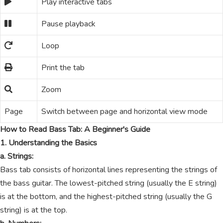
Play interactive tabs
Pause playback
Loop
Print the tab
Zoom
Page
Switch between page and horizontal view mode
How to Read Bass Tab: A Beginner's Guide
1. Understanding the Basics
a. Strings:
Bass tab consists of horizontal lines representing the strings of
the bass guitar. The lowest-pitched string (usually the E string)
is at the bottom, and the highest-pitched string (usually the G
string) is at the top.