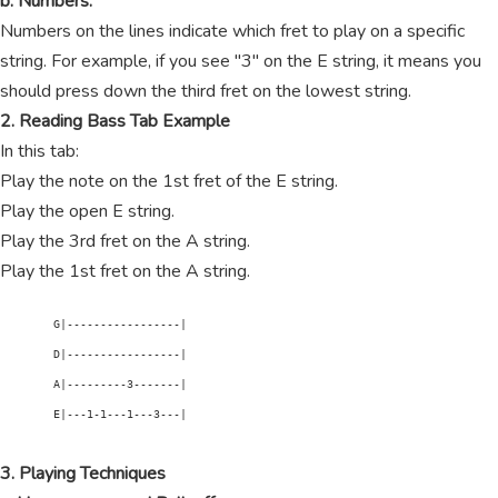
b. Numbers:
Numbers on the lines indicate which fret to play on a specific
string. For example, if you see "3" on the E string, it means you
should press down the third fret on the lowest string.
2. Reading Bass Tab Example
In this tab:
Play the note on the 1st fret of the E string.
Play the open E string.
Play the 3rd fret on the A string.
Play the 1st fret on the A string.
        G|-----------------|

        D|-----------------|

        A|---------3-------|

        E|---1-1---1---3---|

3. Playing Techniques