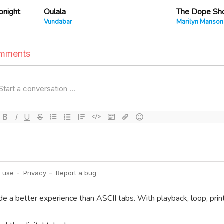
onight
Oulala
The Dope S
Vundabar
Marilyn Manson
de a better experience than ASCII tabs. With playback, loop, prin