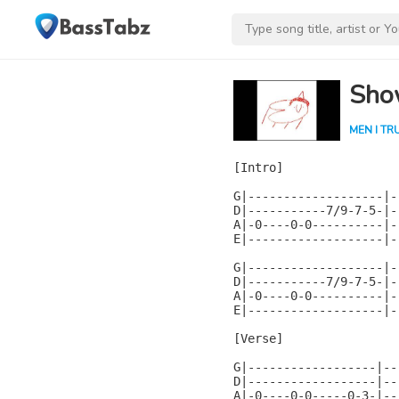
Sho
MEN I TR
[Intro]

G|-------------------|-
D|-----------7/9-7-5-|-
A|-0----0-0----------|-
E|-------------------|-
G|-------------------|-
D|-----------7/9-7-5-|-
A|-0----0-0----------|-
E|-------------------|-
[Verse]

G|------------------|--
D|------------------|--
A|-0----0-0-----0-3-|--