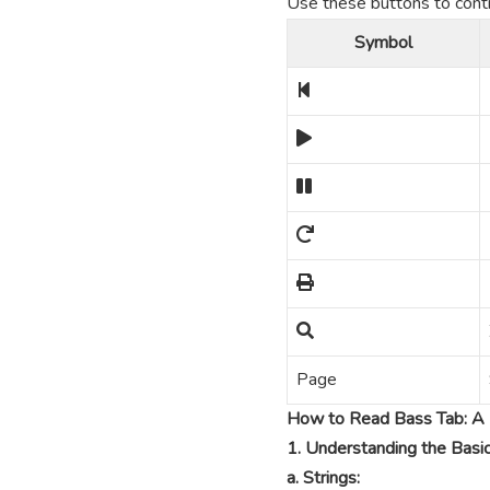
Use these buttons to contro
Symbol
Page
How to Read Bass Tab: A 
1. Understanding the Basi
a. Strings: