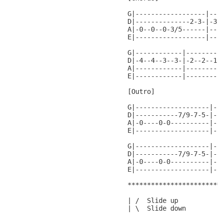
G|------------------|--
D|--------------2-3-|-3
A|-0--0--0-3/5------|--
E|------------------|--
G|------------|--------
D|-4--4--3--3-|-2--2--1
A|------------|--------
E|------------|--------
[Outro]

G|-------------------|-
D|-----------7/9-7-5-|-
A|-0----0-0----------|-
E|-------------------|-
G|-------------------|-
D|-----------7/9-7-5-|-
A|-0----0-0----------|-
E|-------------------|-
***********************
| /  Slide up

| \  Slide down
