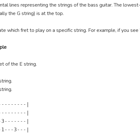
ntal lines representing the strings of the bass guitar. The lowest-
lly the G string) is at the top.
te which fret to play on a specific string. For example, if you se
ple
t of the E string.
tring.
tring.
--------|

--------|

3-------|

1---3---|
