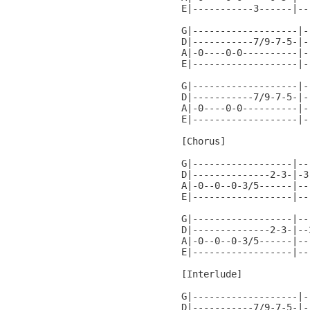
E|-----------3------|--
G|-------------------|-
D|-----------7/9-7-5-|-
A|-0----0-0----------|-
E|-------------------|-
G|-------------------|-
D|-----------7/9-7-5-|-
A|-0----0-0----------|-
E|-------------------|-
[Chorus]

G|------------------|--
D|--------------2-3-|-3
A|-0--0--0-3/5------|--
E|------------------|--
G|------------------|--
D|--------------2-3-|--
A|-0--0--0-3/5------|--
E|------------------|--
[Interlude]

G|-------------------|-
D|-----------7/9-7-5-|-