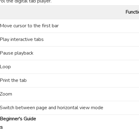
l the digital tab player.
Functi
Move cursor to the first bar
Play interactive tabs
Pause playback
Loop
Print the tab
Zoom
Switch between page and horizontal view mode
Beginner's Guide
cs