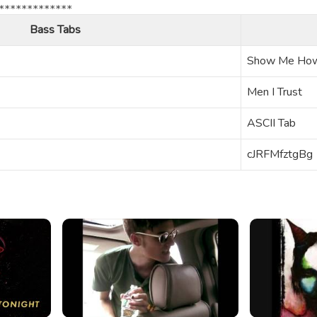
Bass Tabs
Show Me Ho
Men I Trust
ASCII Tab
cJRFMfztgBg