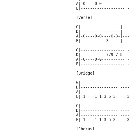
A|-0----0-0----------|-
E|-------------------|-
[Verse]

G|-----------------|---
D|-----------------|---
A|-0----0-0----0-3-|---
E|-----------3-----|---
G|-------------------|-
D|-----------7/9-7-5-|-
A|-0----0-0----------|-
E|-------------------|-
[Bridge]

G|----------------|----
D|----------------|----
A|----------------|----
E|-1----1-1-3-5-3-|---3
G|----------------|----
D|----------------|----
A|----------------|----
E|-1----1-1-3-5-3-|---3
[Chorus]
