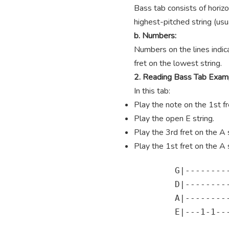
Bass tab consists of horizo
highest-pitched string (usua
b. Numbers:
Numbers on the lines indica
fret on the lowest string.
2. Reading Bass Tab Exam
In this tab:
Play the note on the 1st fre
Play the open E string.
Play the 3rd fret on the A s
Play the 1st fret on the A s
        G|---------
        D|---------
        A|---------
        E|---1-1---