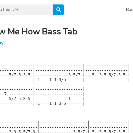
Bas
w Me How Bass Tab
UST
--------------|--------------------|------------------|

--7-----------|--------------------|------------------|

----5/7-5-3-5-|--------------3-5/7-|---5--3-5-5/7-3-5-|

--------------|-1----1-1-3/5-------|------------------|

--------------|--------------------|

--7-----------|--------------------|

----5/7-5-3-5-|--------------1-----|

--------------|-1----1-1-3-5-------|

----------------|--------------------|----------------|

----------------|--------------------|----------------|

----3-3-5-5/7-3-|--------------3-5/7-|-5--3-5-5/7-3-5-| x