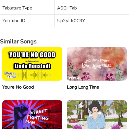
Tablature Type
ASCII Tab
YouTube ID
Up3yLfr0C3Y
Similar Songs
You’re No Good
Long Long Time