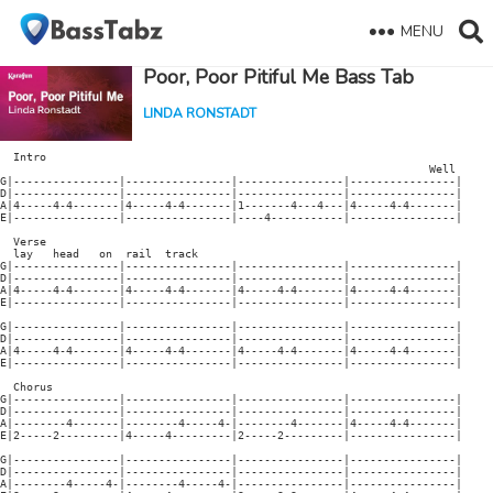
MENU
Poor, Poor Pitiful Me Bass Tab
LINDA RONSTADT
  Intro

                                                                 Well

G|----------------|----------------|----------------|----------------|

D|----------------|----------------|----------------|----------------|

A|4-----4-4-------|4-----4-4-------|1-------4---4---|4-----4-4-------|

E|----------------|----------------|----4-----------|----------------|

  Verse

  lay   head   on  rail  track

G|----------------|----------------|----------------|----------------|

D|----------------|----------------|----------------|----------------|

A|4-----4-4-------|4-----4-4-------|4-----4-4-------|4-----4-4-------|

E|----------------|----------------|----------------|----------------|

G|----------------|----------------|----------------|----------------|

D|----------------|----------------|----------------|----------------|

A|4-----4-4-------|4-----4-4-------|4-----4-4-------|4-----4-4-------|

E|----------------|----------------|----------------|----------------|

  Chorus

G|----------------|----------------|----------------|----------------|

D|----------------|----------------|----------------|----------------|

A|--------4-------|--------4-----4-|--------4-------|4-----4-4-------|

E|2-----2---------|4-----4---------|2-----2---------|----------------|

G|----------------|----------------|----------------|----------------|

D|----------------|----------------|----------------|----------------|

A|--------4-----4-|--------4-----4-|----------------|----------------|
