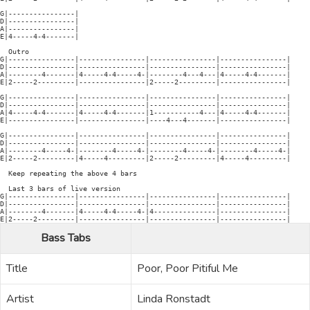
G|----------------|

D|----------------|

A|----------------|

E|4-----4-4-------|

  Outro

G|----------------|----------------|----------------|----------------|

D|----------------|----------------|----------------|----------------|

A|--------4-------|4-----4-4-----4-|--------4---4---|4-----4-4-------|

E|2-----2---------|----------------|2-----2---------|----------------|

G|----------------|----------------|----------------|----------------|

D|----------------|----------------|----------------|----------------|

A|4-----4-4-------|4-----4-4-------|1-----------4---|4-----4-4-------|

E|----------------|----------------|----4---4-------|----------------|

G|----------------|----------------|----------------|----------------|

D|----------------|----------------|----------------|----------------|

A|--------4-----4-|--------4-----4-|--------4-----4-|--------4-----4-|

E|2-----2---------|4-----4---------|2-----2---------|4-----4---------|

  Keep repeating the above 4 bars

  Last 3 bars of live version

G|----------------|----------------|----------------|----------------|

D|----------------|----------------|----------------|----------------|

A|--------4-------|4-----4-4-----4-|4---------------|----------------|

E|2-----2---------|----------------|----------------|----------------|
Bass Tabs
Title
Poor, Poor Pitiful Me
Artist
Linda Ronstadt