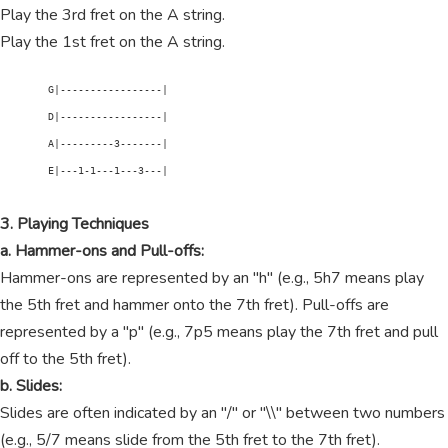
Play the 3rd fret on the A string.
Play the 1st fret on the A string.
        G|-----------------|

        D|-----------------|

        A|---------3-------|

        E|---1-1---1---3---|

3. Playing Techniques
a. Hammer-ons and Pull-offs:
Hammer-ons are represented by an "h" (e.g., 5h7 means play
the 5th fret and hammer onto the 7th fret). Pull-offs are
represented by a "p" (e.g., 7p5 means play the 7th fret and pull
off to the 5th fret).
b. Slides:
Slides are often indicated by an "/" or "\\" between two numbers
(e.g., 5/7 means slide from the 5th fret to the 7th fret).