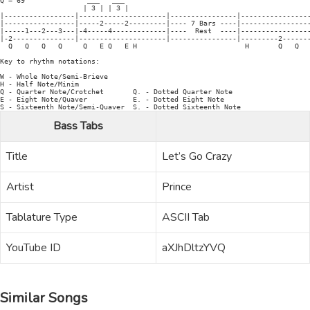
Q = 69               ___   ___

                    | 3 | | 3 |

|-----------------|---------------------|----------------|-----------------
|-----------------|-----2-----2---------|---- 7 Bars ----|-----------------
|-----1---2---3---|-4-----4-------------|----  Rest  ----|-----------------
|-2---------------|---------------------|----------------|---------2-------
  Q   Q   Q   Q     Q   E Q   E H                          H       Q   Q

Key to rhythm notations:

W - Whole Note/Semi-Brieve

H - Half Note/Minim

Q - Quarter Note/Crotchet       Q. - Dotted Quarter Note

E - Eight Note/Quaver           E. - Dotted Eight Note

Bass Tabs
Title
Let’s Go Crazy
Artist
Prince
Tablature Type
ASCII Tab
YouTube ID
aXJhDltzYVQ
Similar Songs