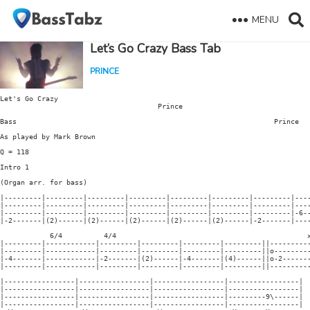
MENU
Let’s Go Crazy Bass Tab
PRINCE
Let's Go Crazy

                                      Prince

Bass                                                              Prince

As played by Mark Brown

Q = 118

Intro 1

(Organ arr. for bass)

|---------|---------|---------|---------|---------|---------|---------|----
|---------|---------|---------|---------|---------|---------|---------|----
|---------|---------|---------|---------|---------|---------|---------|-6--
|-2-------|(2)------|(2)------|(2)------|(2)------|(2)------|-2-------|----
            6/4          4/4                                              x
|---------|------------|---------|---------|---------|---------||----------
|---------|------------|---------|---------|---------|---------||o---------
|-4-------|------------|-2-------|(2)------|-4-------|(4)------||o-2-------
|---------|------------|---------|---------|---------|---------||----------
|-----------------|-----------------|-----------------|-----------------|

|-----------------|-----------------|-----------------|-----------------|

|-----------------|-----------------|-----------------|---------9\------|

|-----------------|-----------------|-----------------|-----------------|
