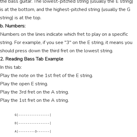
the bass guitar. The lowest-pitched string (usually the E string)
is at the bottom, and the highest-pitched string (usually the G
string) is at the top.
b. Numbers:
Numbers on the lines indicate which fret to play on a specific
string. For example, if you see "3" on the E string, it means you
should press down the third fret on the lowest string.
2. Reading Bass Tab Example
In this tab:
Play the note on the 1st fret of the E string.
Play the open E string.
Play the 3rd fret on the A string.
Play the 1st fret on the A string.
        G|-----------------|

        D|-----------------|

        A|---------3-------|
