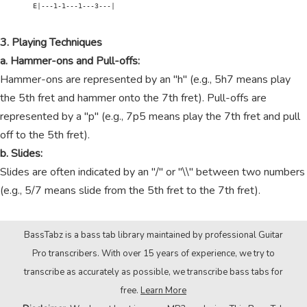
        E|---1-1---1---3---|

3. Playing Techniques
a. Hammer-ons and Pull-offs:
Hammer-ons are represented by an "h" (e.g., 5h7 means play
the 5th fret and hammer onto the 7th fret). Pull-offs are
represented by a "p" (e.g., 7p5 means play the 7th fret and pull
off to the 5th fret).
b. Slides:
Slides are often indicated by an "/" or "\\" between two numbers
(e.g., 5/7 means slide from the 5th fret to the 7th fret).
BassTabz is a bass tab library maintained by professional Guitar
Pro transcribers. With over 15 years of experience, we try to
transcribe as accurately as possible, we transcribe bass tabs for
free.
Learn More