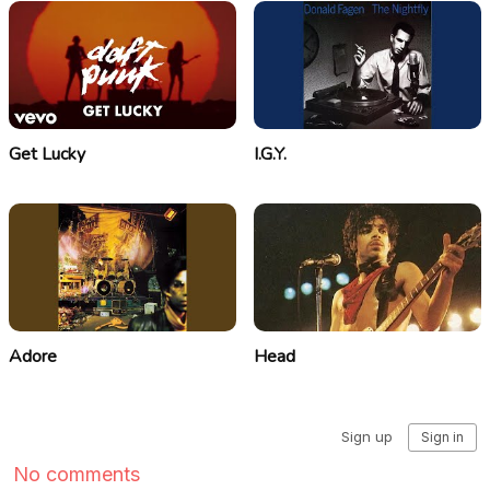
Get Lucky
I.G.Y.
Adore
Head