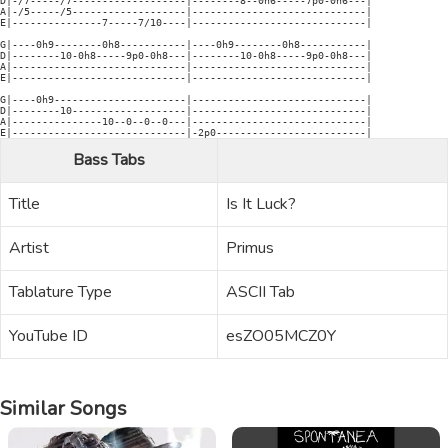
D|-/7-----/7-------------------|--------8--0h6-----7p0-0h6---|

A|-/5-----/5-------------------|-----------------------------|

E|---------------7-----7/10----|-----------------------------|

G|----0h9--------0h8-----------|----0h9--------0h8-----------|

D|--------10-0h8-----9p0-0h8---|--------10-0h8-----9p0-0h8---|

A|-----------------------------|-----------------------------|

E|-----------------------------|-----------------------------|

G|----0h9----------------------|-----------------------------|

D|--------10-------------------|-----------------------------|

A|---------------10--0--0--0---|-----------------------------|

Bass Tabs
Title
Is It Luck?
Artist
Primus
Tablature Type
ASCII Tab
YouTube ID
esZO05MCZ0Y
Similar Songs