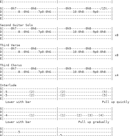
E|-----------------------------|-----------------------------|

G|----0h7--------0h6-----------|----0h9--------0h8-----/15\--|

D|--------8--0h6-----7p0-0h6---|--------10-0h8-----9p0-------|

A|-----------------------------|-----------------------------|

E|-----------------------------|-----------------------------|

Second Guitar Solo

G|----0h7--------0h6-----------|----0h9--------0h8-----------|

D|--------8--0h6-----7p0-0h6---|--------10-0h8-----9p0-0h8---|

A|-----------------------------|-----------------------------| x8

E|-----------------------------|-----------------------------|

Third Verse

G|----0h7--------0h6-----------|----0h9--------0h8-----------|

D|--------8--0h6-----7p0-0h6---|--------10-0h8-----9p0-0h8---|

A|-----------------------------|-----------------------------| x8

E|-----------------------------|-----------------------------|

Third Chorus

G|----0h7--------0h6-----------|----0h9--------0h8-----------|

D|--------8--0h6-----7p0-0h6---|--------10-0h8-----9p0-0h8---|

A|-----------------------------|-----------------------------| x4

E|-----------------------------|-----------------------------|

Interlude

G|-----------------------------|-----------------------------|

D|-5------------(2)------------|-(2)--------------------(5)--|

A|-5------------(2)------------|-(2)--------------------(5)--|

E|-----------------------------|-----------------------------|

   Lower with bar                                       Pull up quickly

G|-----------------------------|-----------------------------|

D|-----------------------------|-----------------------------|

A|-4------------(1)------------|-(1)------(2)---(3)---(4)----|

E|-----------------------------|-----------------------------|

   Lower with bar                          Pull up gradually

G|-----------------------------|-----------------------------|

D|--------5--------------------|-----------------------------|

A|-----------------------------|-5---------------------------|
