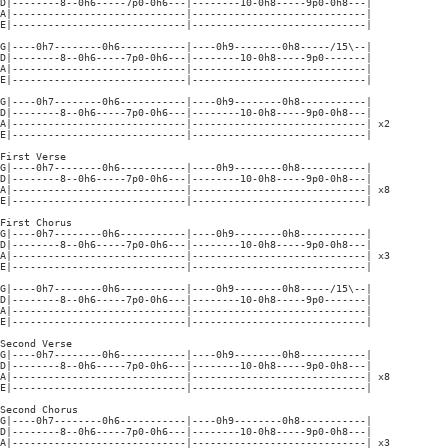
D|--------8--0h6-----7p0-0h6---|--------10-0h8-----9p0-0h8---|

A|-----------------------------|-----------------------------|

E|-----------------------------|-----------------------------|

G|----0h7--------0h6-----------|----0h9--------0h8-----/15\--|

D|--------8--0h6-----7p0-0h6---|--------10-0h8-----9p0-------|

A|-----------------------------|-----------------------------|

E|-----------------------------|-----------------------------|

G|----0h7--------0h6-----------|----0h9--------0h8-----------|

D|--------8--0h6-----7p0-0h6---|--------10-0h8-----9p0-0h8---|

A|-----------------------------|-----------------------------| x2

E|-----------------------------|-----------------------------|

First Verse

G|----0h7--------0h6-----------|----0h9--------0h8-----------|

D|--------8--0h6-----7p0-0h6---|--------10-0h8-----9p0-0h8---|

A|-----------------------------|-----------------------------| x8

E|-----------------------------|-----------------------------|

First Chorus

G|----0h7--------0h6-----------|----0h9--------0h8-----------|

D|--------8--0h6-----7p0-0h6---|--------10-0h8-----9p0-0h8---|

A|-----------------------------|-----------------------------| x3

E|-----------------------------|-----------------------------|

G|----0h7--------0h6-----------|----0h9--------0h8-----/15\--|

D|--------8--0h6-----7p0-0h6---|--------10-0h8-----9p0-------|

A|-----------------------------|-----------------------------|

E|-----------------------------|-----------------------------|

Second Verse

G|----0h7--------0h6-----------|----0h9--------0h8-----------|

D|--------8--0h6-----7p0-0h6---|--------10-0h8-----9p0-0h8---|

A|-----------------------------|-----------------------------| x8

E|-----------------------------|-----------------------------|

Second Chorus

G|----0h7--------0h6-----------|----0h9--------0h8-----------|

D|--------8--0h6-----7p0-0h6---|--------10-0h8-----9p0-0h8---|

A|-----------------------------|-----------------------------| x3
