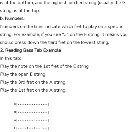
is at the bottom, and the highest-pitched string (usually the G
string) is at the top.
b. Numbers:
Numbers on the lines indicate which fret to play on a specific
string. For example, if you see "3" on the E string, it means you
should press down the third fret on the lowest string.
2. Reading Bass Tab Example
In this tab:
Play the note on the 1st fret of the E string.
Play the open E string.
Play the 3rd fret on the A string.
Play the 1st fret on the A string.
        G|-----------------|

        D|-----------------|

        A|---------3-------|

        E|---1-1---1---3---|
