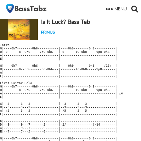
MENU
Is It Luck? Bass Tab
PRIMUS
Intro

G|----0h7--------0h6-----------|----0h9--------0h8-----------|

D|-x------8--0h6-----7p0-0h6---|-x------10-0h8-----9p0-0h8---|

A|-----------------------------|-----------------------------|

E|-----------------------------|-----------------------------|

G|----0h7--------0h6-----------|----0h9--------0h8-----/15\--|

D|-x------8--0h6-----7p0-0h6---|-x------10-0h8-----9p0-------|

A|-----------------------------|-----------------------------|

E|-----------------------------|-----------------------------|

First Guitar Solo

G|----0h7--------0h6-----------|----0h9--------0h8-----------|

D|--------8--0h6-----7p0-0h6---|--------10-0h8-----9p0-0h8---|

A|-----------------------------|-----------------------------| x4

E|-----------------------------|-----------------------------|

G|--3------3---3---------------|--3------3---3---------------|

D|--3------3---3---------------|--3------3---3---------------|

A|-/5------5---5---------------|-/5------5---5---------------|

E|-----------------------------|-----------------------------|

G|-----------------------------|-----------------------------|

D|--9------9---7-------2-------|-2/--------------(/14)-------|

A|--9------9---7-------2-------|-----------------------------|

E|--7------7---5-------0-------|-----------------------------|

G|----0h7--------0h6-----------|----0h9--------0h8-----------|
