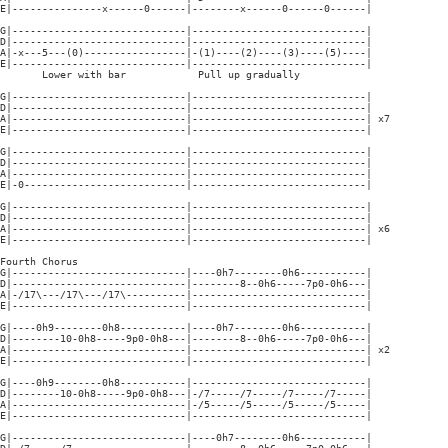
E|---------------x------0------|--------x------0------0------|

G|-----------------------------|-----------------------------|

D|-----------------------------|-----------------------------|

A|-x---5---(0)-----------------|-(1)----(2)----(3)----(5)----|

E|-----------------------------|-----------------------------|

       Lower with bar            Pull up gradually

G|-----------------------------|-----------------------------|

D|-----------------------------|-----------------------------|

A|-----------------------------|-----------------------------| x7

E|-----------------------------|-----------------------------|

G|-----------------------------|-----------------------------|

D|-----------------------------|-----------------------------|

A|-----------------------------|-----------------------------|

E|-0---------------------------|-----------------------------|

G|-----------------------------|-----------------------------|

D|-----------------------------|-----------------------------|

A|-----------------------------|-----------------------------| x6

E|-----------------------------|-----------------------------|

Fourth Chorus

G|-----------------------------|----0h7--------0h6-----------|

D|-----------------------------|--------8--0h6-----7p0-0h6---|

A|-/17\---/17\---/17\----------|-----------------------------|

E|-----------------------------|-----------------------------|

G|----0h9--------0h8-----------|----0h7--------0h6-----------|

D|--------10-0h8-----9p0-0h8---|--------8--0h6-----7p0-0h6---|

A|-----------------------------|-----------------------------| x2

E|-----------------------------|-----------------------------|

G|----0h9--------0h8-----------|-----------------------------|

D|--------10-0h8-----9p0-0h8---|-/7-----/7-----/7-----/7-----|

A|-----------------------------|-/5-----/5-----/5-----/5-----|

E|-----------------------------|-----------------------------|

G|-----------------------------|----0h7--------0h6-----------|
