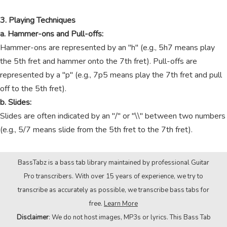
3. Playing Techniques
a. Hammer-ons and Pull-offs:
Hammer-ons are represented by an "h" (e.g., 5h7 means play
the 5th fret and hammer onto the 7th fret). Pull-offs are
represented by a "p" (e.g., 7p5 means play the 7th fret and pull
off to the 5th fret).
b. Slides:
Slides are often indicated by an "/" or "\\" between two numbers
(e.g., 5/7 means slide from the 5th fret to the 7th fret).
BassTabz is a bass tab library maintained by professional Guitar
Pro transcribers. With over 15 years of experience, we try to
transcribe as accurately as possible, we transcribe bass tabs for
free.
Learn More
Disclaimer
: We do not host images, MP3s or lyrics. This Bass Tab