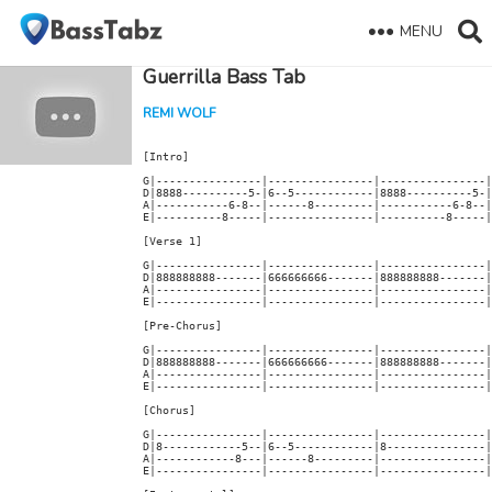
MENU
Guerrilla Bass Tab
REMI WOLF
[Intro]

G|----------------|----------------|----------------|
D|8888----------5-|6--5------------|8888----------5-|
A|-----------6-8--|------8---------|-----------6-8--|
E|----------8-----|----------------|----------8-----|
[Verse 1]

G|----------------|----------------|----------------|
D|888888888-------|666666666-------|888888888-------|
A|----------------|----------------|----------------|
E|----------------|----------------|----------------|
[Pre-Chorus]

G|----------------|----------------|----------------|
D|888888888-------|666666666-------|888888888-------|
A|----------------|----------------|----------------|
E|----------------|----------------|----------------|
[Chorus]

G|----------------|----------------|----------------|
D|8------------5--|6--5------------|8---------------|
A|------------8---|------8---------|----------------|
E|----------------|----------------|----------------|