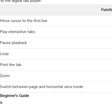
l the digital tab player.
Functi
Move cursor to the first bar
Play interactive tabs
Pause playback
Loop
Print the tab
Zoom
Switch between page and horizontal view mode
Beginner's Guide
cs