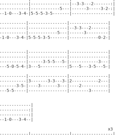
------------|----------------|--3-3---2-------:|

------------|------------5---|------3-----3-2-:|

--1-0---3-4-|5-5-5-3-5-------|-----------------|

-----------|----------------|----------------|

-----------|----------------|--3-3---2-------|

-----------|------------5---|------3---------|

-1-0---3-4-|5-5-5-3-5-------|------------0-2-|

-----------|----------------|----------------|

-----------|----------------|----------------|

-----------|------3-5-5---5-|------------3---|

---5-0-5-4-|3---5-----------|5---5---3-5---5-|

-----------|----------------|----------------|

-----------|3-------3-3---3-|2-----------2---|

-------3-5-|----3-------3---|----2-----------|

---5-5-----|----------------|--------3-------|

-------------|

------------:|

------------:|

--1-0---3-4--|

                                             x3

------------|----------------|-----------------|
