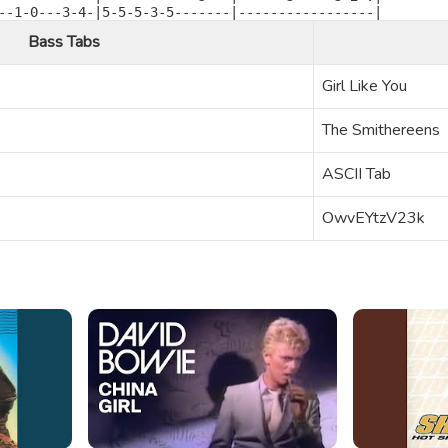
--1-0---3-4-|5-5-5-3-5-------|-----------------|
Bass Tabs
Girl Like You
The Smithereens
ASCII Tab
OwvEYtzV23k