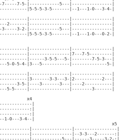
-7-----7-5-|------------5---|----------------|

-----------|5-5-5-3-5-------|--1---1-0---3-4-|

-----------|----------------|----------------|

---2-------|----------------|----------------|

-3-----3-2-|------------5---|----------------|

-----------|5-5-5-3-5-------|--1---1-0---0-2-|

-----------|----------------|----------------|

-----------|----------------|7---7-5---------|

-----------|------3-5-5---5-|--------7-5-3---|

---5-0-5-4-|3---5-----------|--------------5-|

-----------|----------------|----------------|

-----------|3-------3-3---3-|2-----------2---|

-------3-5-|----3-------3---|----2-----------|

---5-5-----|----------------|--------3-------|

           x4

-------------|

------------:|

------------:|

--1-0---3-4--|

                                             x5

------------|----------------|-----------------|

------------|----------------|--3-3---2-------:|

------------|------------5---|------3-----3-2-:|
