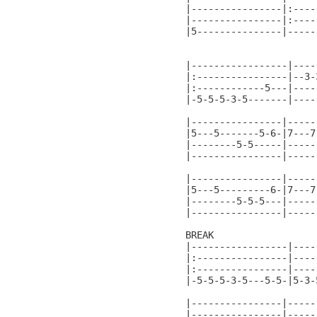
|----------------|:----
|----------------|:----
|5---------------|-----
                       
|-----------------|----
|:----------------|--3-
|:------------5---|----
|-5-5-5-3-5-------|----
|----------------|-----
|5---5-------5-6-|7---7
|--------5-5-----|-----
|----------------|-----
|----------------|-----
|5---5---------6-|7---7
|--------5-5-5---|-----
|----------------|-----
BREAK                  
|-----------------|----
|:----------------|----
|:----------------|----
|-5-5-5-3-5---5-5-|5-3-
|----------------|-----
|----------------|-----