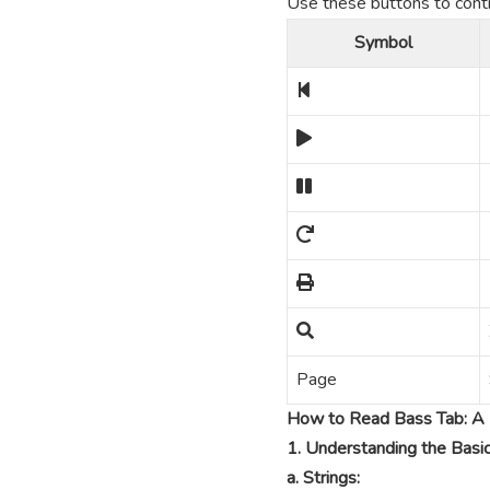
Use these buttons to contro
Symbol
Page
How to Read Bass Tab: A 
1. Understanding the Basi
a. Strings: