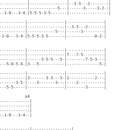
------------|----------------|--3-3---2-------:|

------------|------------5---|------3-----3-2-:|

--1-0---3-4-|5-5-5-3-5-------|-----------------|

-----------|----------------|----------------|

-----------|----------------|--3-3---2-------|

-----------|------------5---|------3---------|

-1-0---3-4-|5-5-5-3-5-------|------------0-2-|

-----------|----------------|----------------|

-----------|----------------|7---7-5---------|

-----------|------3-5-5---5-|--------7-5-3---|

---5-0-5-4-|3---5-----------|--------------5-|

-----------|----------------|----------------|

-----------|3-------3-3---3-|2-----------2---|

-------3-5-|----3-------3---|----2-----------|

---5-5-----|----------------|--------3-------|

           x4

-------------|

------------:|

------------:|

--1-0---3-4--|

-------------|-----------------|
