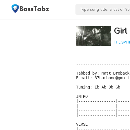
Girl
THE SMI
-----------------------
                       
-----------------------
Tabbed by: Matt Broback

E-mail: 37hambone@gmail.
Tuning: Eb Ab Db Gb

INTRO

|----------------|-----
|----------------|-----
|----------------|-----
|----------------|-----
VERSE                  
|-----------------|----