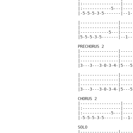
|:----------------|----
|:------------5---|----
|-5-5-5-3-5-------|--1-
|----------------|-----
|----------------|-----
|------------5---|-----
|5-5-5-3-5-------|--1--
PRECHORUS 2

|----------------|-----
|----------------|-----
|----------------|-----
|3---3---3-0-3-4-|5---5
|----------------|-----
|----------------|-----
|----------------|-----
|3---3---3-0-3-4-|5---5
CHORUS 2               
|-----------------|----
|:----------------|----
|:------------5---|----
|-5-5-5-3-5-------|--1-
SOLO

|----------------|-----