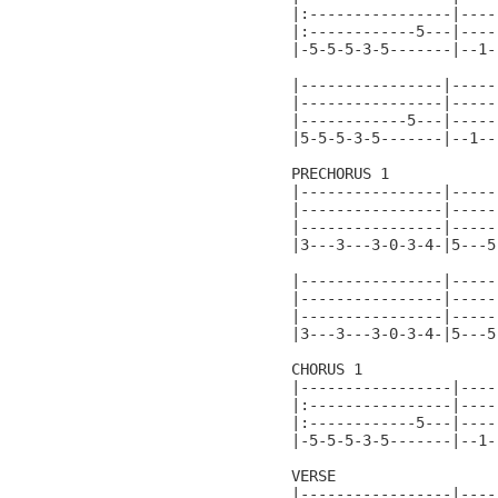
|:----------------|----
|:------------5---|----
|-5-5-5-3-5-------|--1-
|----------------|-----
|----------------|-----
|------------5---|-----
|5-5-5-3-5-------|--1--
PRECHORUS 1

|----------------|-----
|----------------|-----
|----------------|-----
|3---3---3-0-3-4-|5---5
|----------------|-----
|----------------|-----
|----------------|-----
|3---3---3-0-3-4-|5---5
CHORUS 1

|-----------------|----
|:----------------|----
|:------------5---|----
|-5-5-5-3-5-------|--1-
VERSE                  
|-----------------|----