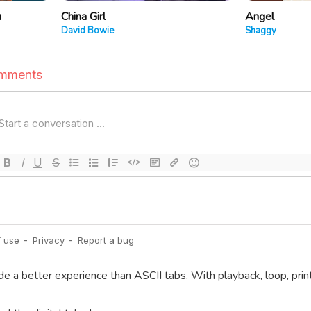
u
China Girl
Angel
David Bowie
Shaggy
de a better experience than ASCII tabs. With playback, loop, prin