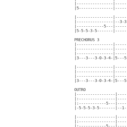
|----------------|-----
|5---------------|-----
|----------------|-----
|----------------|--3-3
|------------5---|-----
|5-5-5-3-5-------|-----
PRECHORUS 3

|----------------|-----
|----------------|-----
|----------------|-----
|3---3---3-0-3-4-|5---5
|----------------|-----
|----------------|-----
|----------------|-----
|3---3---3-0-3-4-|5---5
OUTRO                  
|-----------------|----
|:----------------|----
|:------------5---|----
|-5-5-5-3-5-------|--1-
                       
|-----------------|----
|:----------------|----
|:------------5---|----