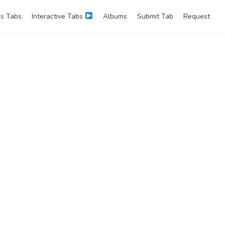
s Tabs
Interactive Tabs
Albums
Submit Tab
Request