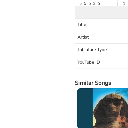
|-5-5-5-3-5-------|--1-
Title
Artist
Tablature Type
YouTube ID
Similar Songs