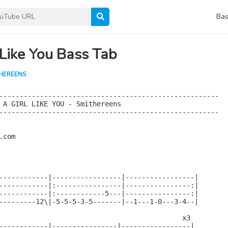
Bas
 Like You Bass Tab
THEREENS
------------------------------------------------------

 A GIRL LIKE YOU - Smithereens

------------------------------------------------------

com

------------|-----------------|-----------------|

------------|:----------------|----------------:|

------------|:------------5---|----------------:|

---------12\|-5-5-5-3-5-------|--1---1-0---3-4--|

                                             x3

------------|----------------|-----------------|
