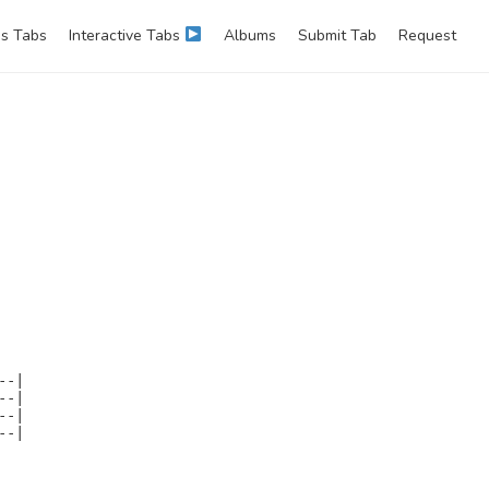
s Tabs
Interactive Tabs
Albums
Submit Tab
Request